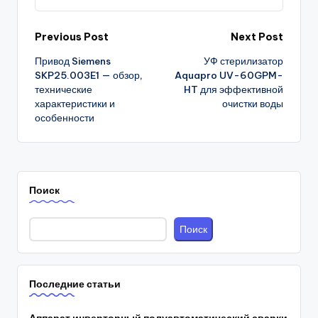
Post
Previous Post
Next Post
Привод Siemens
УФ стерилизатор
navigation
SKP25.003E1 — обзор,
Aquapro UV-60GPM-
технические
HT для эффективной
характеристики и
очистки воды
особенности
Поиск
Поиск
Последние статьи
Аппарат инверторный полуавтоматический сварки