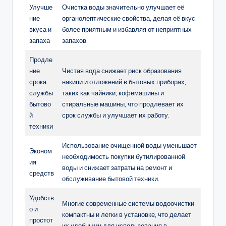
Улучше
Очистка воды значительно улучшает её
ние
органолептические свойства, делая её вкус
вкуса и
более приятным и избавляя от неприятных
запаха
запахов.
Продле
ние
Чистая вода снижает риск образования
срока
накипи и отложений в бытовых приборах,
службы
таких как чайники, кофемашины и
бытово
стиральные машины, что продлевает их
й
срок службы и улучшает их работу.
техники
Использование очищенной воды уменьшает
Эконом
необходимость покупки бутилированной
ия
воды и снижает затраты на ремонт и
средств
обслуживание бытовой техники.
Удобств
Многие современные системы водоочистки
о и
компактны и легки в установке, что делает
простот
их удобными для использования в