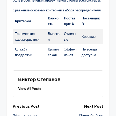
роль в обеспечении эффективной работы всей системы.
Сравнение основных критериев выбора распределителя
Важно
Постав
Поставщик
Критерий
сть
щик A
B
Технические
Высока
Отличн
Хорошие
характеристики
я
ые
Служба
Критич
Эффект
Не всегда
поддержки
еская
ивная
доступна
Виктор Степанов
View All Posts
Post
Previous Post
Next Post
Эффективное
Полный обзор