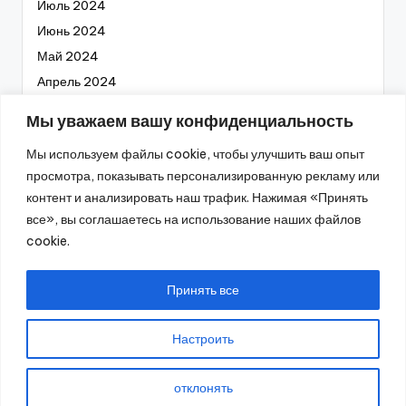
Июль 2024
Июнь 2024
Май 2024
Апрель 2024
Март 2024
Мы уважаем вашу конфиденциальность
Февраль 2024
Мы используем файлы cookie, чтобы улучшить ваш опыт
Январь 2024
просмотра, показывать персонализированную рекламу или
Декабрь 2023
контент и анализировать наш трафик. Нажимая «Принять
Ноябрь 2023
все», вы соглашаетесь на использование наших файлов
Октябрь 2023
cookie.
Сентябрь 2023
Август 2023
Принять все
Настроить
2026 —
Промышленное оборудование
. Все права
отклонять
защищены