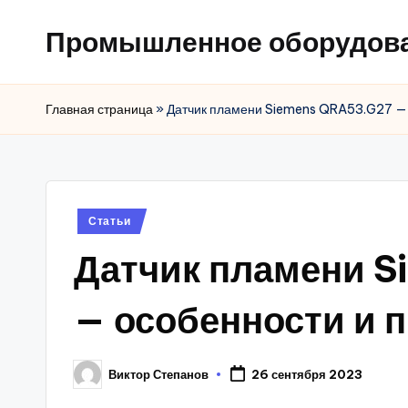
Промышленное оборудов
Главная страница
»
Датчик пламени Siemens QRA53.G27 —
Posted
Статьи
in
Датчик пламени 
— особенности и 
Виктор Степанов
26 сентября 2023
Posted
by