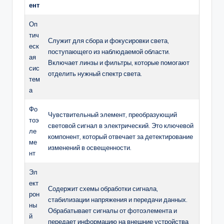
ент
Оп
тич
Служит для сбора и фокусировки света,
еск
поступающего из наблюдаемой области.
ая
Включает линзы и фильтры, которые помогают
сис
отделить нужный спектр света.
тем
а
Фо
Чувствительный элемент, преобразующий
тоэ
световой сигнал в электрический. Это ключевой
ле
компонент, который отвечает за детектирование
ме
изменений в освещенности.
нт
Эл
ект
Содержит схемы обработки сигнала,
рон
стабилизации напряжения и передачи данных.
ны
Обрабатывает сигналы от фотоэлемента и
й
передает информацию на внешние устройства