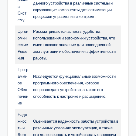
данного устройства в различные системы и
в
окружающие компоненты для оптимизации
Сист
процессов управления и контроля.
ему
Эргон
Рассматриваются аспекты удобства
омич
использования и эргономики устройства, что
еские
имеет важное значение для повседневной
Реше
эксплуатации и обеспечения эффективности
ния
работы.
Прогр
аммн
Исследуются функциональные возможности
ое
программного обеспечения, которое
Обес
сопровождает устройство, а также его
печен
способность к настройке и расширению.
ие
Наде
жнос
Оценивается надежность работы устройства в
ть и
различных условиях эксплуатации, а также
Долг
его долговечность и устойчивость к внешним