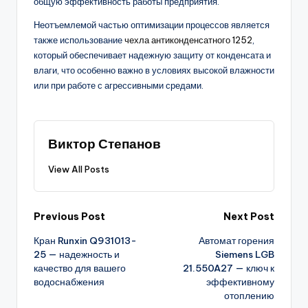
общую эффективность работы предприятия.
Неотъемлемой частью оптимизации процессов является
также использование
чехла антиконденсатного 1252
,
который обеспечивает надежную защиту от конденсата и
влаги, что особенно важно в условиях высокой влажности
или при работе с агрессивными средами.
Виктор Степанов
View All Posts
Post
Previous Post
Next Post
Кран Runxin Q931013-
Автомат горения
navigation
25 — надежность и
Siemens LGB
качество для вашего
21.550A27 — ключ к
водоснабжения
эффективному
отоплению