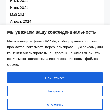
Июль 2024
Июнь 2024
Май 2024
Апрель 2024
Март 2024
Мы уважаем вашу конфиденциальность
Февраль 2024
Мы используем файлы cookie, чтобы улучшить ваш опыт
Январь 2024
просмотра, показывать персонализированную рекламу или
Декабрь 2023
контент и анализировать наш трафик. Нажимая «Принять
Ноябрь 2023
все», вы соглашаетесь на использование наших файлов
Октябрь 2023
cookie.
Сентябрь 2023
Август 2023
Принять все
Настроить
2026 —
Промышленное оборудование
. Все права
отклонять
защищены