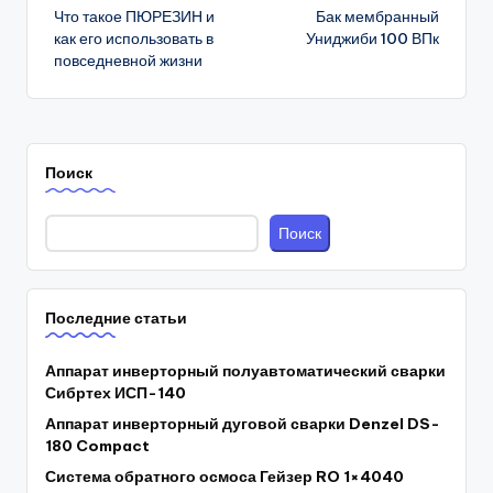
Что такое ПЮРЕЗИН и
Бак мембранный
navigation
как его использовать в
Униджиби 100 ВПк
повседневной жизни
Поиск
Поиск
Последние статьи
Аппарат инверторный полуавтоматический сварки
Сибртех ИСП-140
Аппарат инверторный дуговой сварки Denzel DS-
180 Compact
Система обратного осмоса Гейзер RO 1×4040