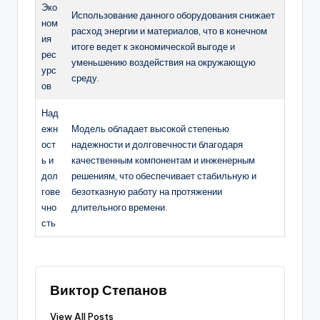
Эко
Использование данного оборудования снижает
ном
расход энергии и материалов, что в конечном
ия
итоге ведет к экономической выгоде и
рес
уменьшению воздействия на окружающую
урс
среду.
ов
Над
ежн
Модель обладает высокой степенью
ост
надежности и долговечности благодаря
ь и
качественным компонентам и инженерным
дол
решениям, что обеспечивает стабильную и
гове
безотказную работу на протяжении
чно
длительного времени.
сть
Виктор Степанов
View All Posts